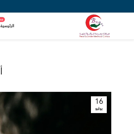
الرئيسية
ع
أ
16
يوليو