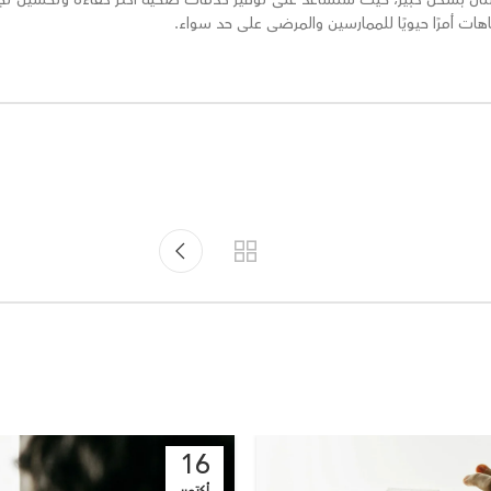
هات أمرًا حيويًا للممارسين والمرضى على حد سواء.
16