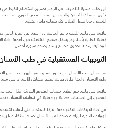
إلى جانب عملية التنظيف، من المهم تضمين استخدام الخيط في روتي
تكون صبغات الأسنان والتسوس. يعتبر الفحص الدوري عند طبيب ال
الأسنان، مما يجعل العلاج أكثر فعالية وأقل تكلفة.
علاوة على ذلك، تلعب برامج التوعية دورًا حيويًا في تعزيز الوعي ب
كيفية العناية بأسنانهم بشكل صحيح. التثقيف حول أهمية زراعة ال
الوقائية، يمكننا تحقيق مجتمع يتمتع بصحة فموية أفضل.
التوجهات المستقبلية في طب الأسنان
يعد مجال طب الأسنان في تطور مستمر، مع ظهور العديد من الاتجاها
زراعة الاسنان
وابتكار طرق حديثة لعلاج مشاكل الأسنان. على سبيل ال
علاوة على ذلك، يتم تطوير تقنيات
التقويم
الحديثة، مثل الأقواس 
الوصول إلى تحسينات جمالية ووظيفية في
تنظيف الاسنان
وتحسي
في إطار الابتكارات التكنولوجية، يتركز الاهتمام على أدوات ال
الهواتف الذكية لمراقبة صحة الفم للأسنان أصبح شائعًا، مما ي
بشكل عام، يُتوقع أن تؤثر هذه التطورات على ممارسات طب الأس