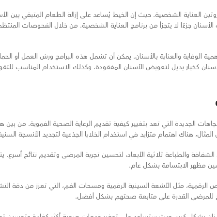
ن العناية الشخصية. حيث إن الخيط يُساعد على إزالة الطعام المتبقي بين الأسن
أسنان جزءًا لا يتجزأ من برنامج العناية الشخصية. من خلال الفحوصات المنت
أهمية الوقاية والعناية بالأسنان. يمكن أن تشمل هذه البرامج ورش العمل أو الحم
أسنان كخيار بديل لتعويض الأسنان المفقودة، وكذلك الاستخدام المناسب للتقو
ت الجديدة التي تعد بتغيير كيفية تقديم الرعاية الصحية الفموية. من بين هذه
مثال، هناك اهتمام متزايد في استخدام الخلايا الجذعية لتجديد الأنسجة السنية
الشفافة والطباعة ثلاثية الأبعاد، لتحسين تجربة المرضى وتقديم نتائج أسرع. يت
ن مظهر الابتسامة بشكل عام.
تشخيص الرقمية، مثل الأشعة السينية الرقمية ومسحات الفم، التي تعزز من دقة
منح للمرضى القدرة على متابعة صحتهم بشكل أفضل.
نان بشكل كبير، حيث ستساعد على توفير خدمات صحية أكثر كفاءة وتحسين تجر