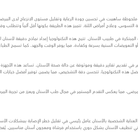
لحوظة ساهمت في تحسين جودة الرعاية وتقليل مستوى الانزعاج لدى المرضى. من
ة التسوس، وعلاج أمراض اللثة. تتميز هذه الطريقة بكونها أقل ألماً وتتطلب وقتا
المبتكرة في طبيب الأسنان. تتيح هذه التكنولوجيا إعداد نماذج دقيقة لأسنان ا
و التعويضات السنية بسرعة وكفاءة، مما يوفر الوقت والجهد. كما تسمح الطباع
هم في تقديم تقارير دقيقة وموثوقة عن حالة صحة الأسنان. تساعد هذه الأج
ل هذه التكنولوجيا، تتحسن دقة التشخيص، مما يضمن توفير أفضل خيارات العلا
مرضى، مما يعكس التقدم المستمر في مجال طب الأسنان ويعزز من تجربة الم
تبر العناية الشخصية بالأسنان عامل رئيسي في تقليل خطر الإصابة بمشكلات الأس
يأتي تنظيف الأسنان بشكل دوري باستخدام فرشاة ومعجون أسنان مناسبين. يُفضل 